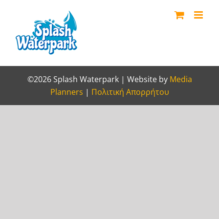
Skip
to
content
©2026 Splash Waterpark | Website by
Media
Planners
|
Πολιτική Απορρήτου