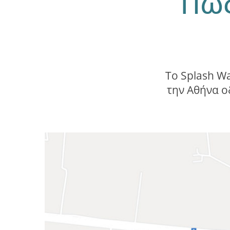
Πώς
Το Splash Wa
την Αθήνα ο