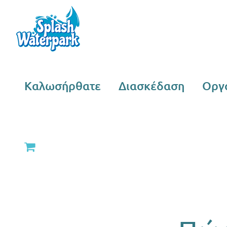
Skip
to
content
Καλωσήρθατε
Διασκέδαση
Οργ