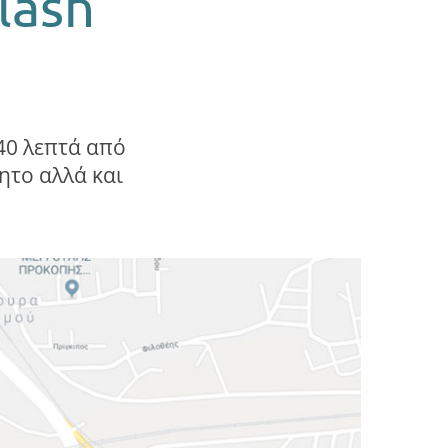
lash
 40 λεπτά από
ητο αλλά και