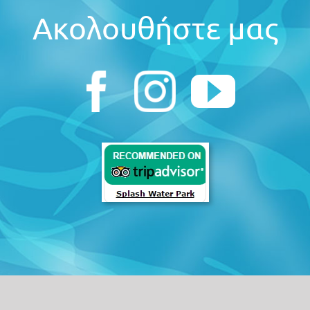
Ακολουθήστε μας
lash Waterpark | Website by
Media Planners
|
Πολιτική Α